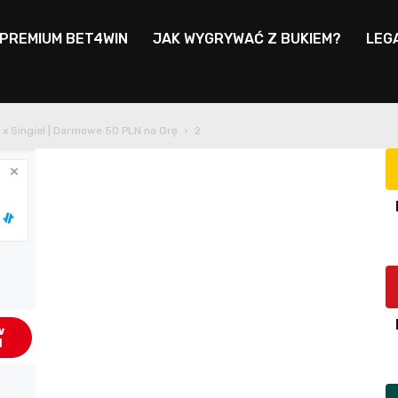
 PREMIUM BET4WIN
JAK WYGRYWAĆ Z BUKIEM?
LEG
2 x Singiel | Darmowe 50 PLN na Grę
2