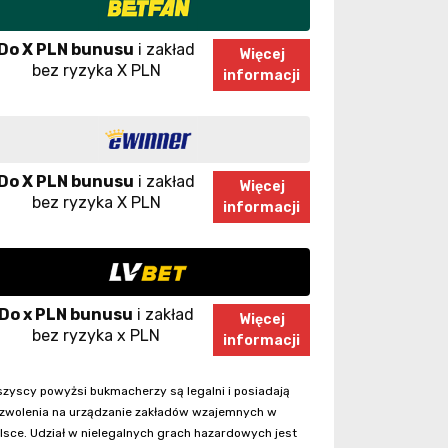
Do X PLN bunusu
i zakład
Więcej
bez ryzyka X PLN
informacji
Do X PLN bunusu
i zakład
Więcej
bez ryzyka X PLN
informacji
Do x PLN bunusu
i zakład
Więcej
bez ryzyka x PLN
informacji
zyscy powyżsi bukmacherzy są legalni i posiadają
zwolenia na urządzanie zakładów wzajemnych w
lsce. Udział w nielegalnych grach hazardowych jest