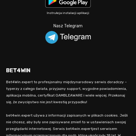
Instrukcja instalacji aplikacji
Nasz Telegram
BET4WIN
Bet4Win.expert to profesjonalny międzynarodowy serwis doradczy –
typerzy z całego świata, przyjazny support, wygodne powiadomienia,
aplikacja mobilna, certyfikat GAMBLEAWARE i wiele więcej. Przekonaj
się, że zwycięstwo nie jest kwestią przypadku!
bet4win.expert używa z informacji zapisanych w plikach cookies. Jeśli
nie chcesz, aby były one zapisywane zmień to w ustawieniach swojej
przeglądarki internetowej. Serwis bet4win.expertjest serwisem
informacyjnym przeznaczonym dla osób, które ukończyły 18 lat. W