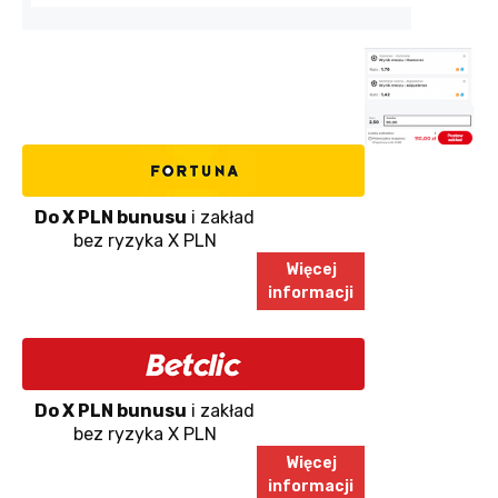
Do X PLN bunusu
i zakład
bez ryzyka X PLN
Więcej
informacji
Do X PLN bunusu
i zakład
bez ryzyka X PLN
Więcej
informacji