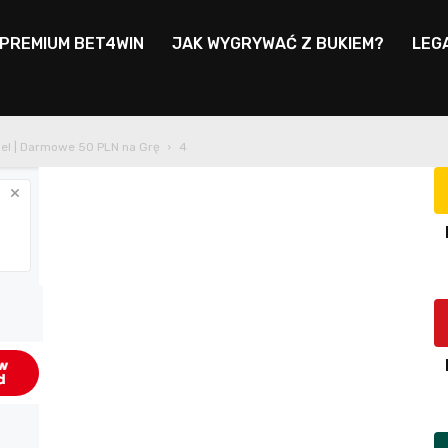
 PREMIUM BET4WIN
JAK WYGRYWAĆ Z BUKIEM?
LEG
giel | Darmowe 50 PLN na Grę
4