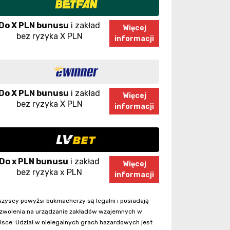
Do X PLN bunusu
i zakład
Więcej
bez ryzyka X PLN
informacji
Do X PLN bunusu
i zakład
Więcej
bez ryzyka X PLN
informacji
Do x PLN bunusu
i zakład
Więcej
bez ryzyka x PLN
informacji
zyscy powyżsi bukmacherzy są legalni i posiadają
zwolenia na urządzanie zakładów wzajemnych w
lsce. Udział w nielegalnych grach hazardowych jest