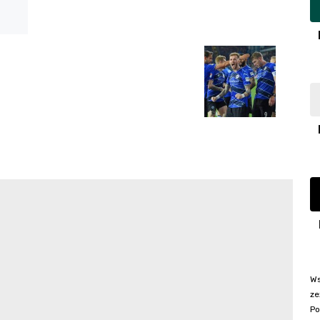
Ws
ze
Po