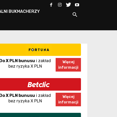
ALNI BUKMACHERZY
Do X PLN bunusu
i zakład
Więcej
bez ryzyka X PLN
informacji
Do X PLN bunusu
i zakład
Więcej
bez ryzyka X PLN
informacji