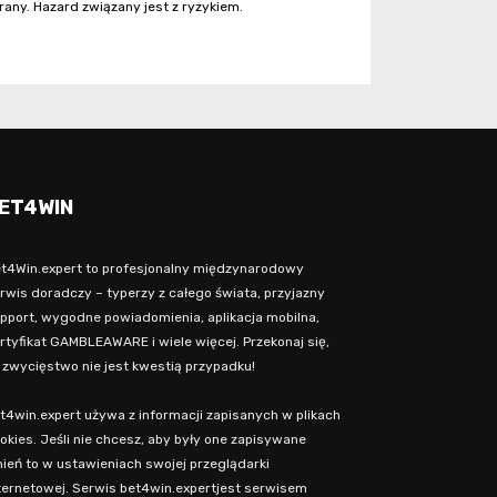
rany. Hazard związany jest z ryzykiem.
ET4WIN
t4Win.expert to profesjonalny międzynarodowy
rwis doradczy – typerzy z całego świata, przyjazny
pport, wygodne powiadomienia, aplikacja mobilna,
rtyfikat GAMBLEAWARE i wiele więcej. Przekonaj się,
 zwycięstwo nie jest kwestią przypadku!
t4win.expert używa z informacji zapisanych w plikach
okies. Jeśli nie chcesz, aby były one zapisywane
ień to w ustawieniach swojej przeglądarki
ternetowej. Serwis bet4win.expertjest serwisem