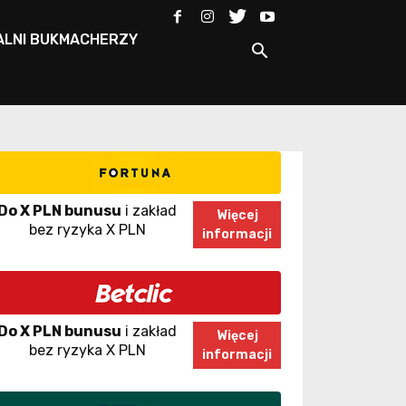
ALNI BUKMACHERZY
Do X PLN bunusu
i zakład
Więcej
bez ryzyka X PLN
informacji
Do X PLN bunusu
i zakład
Więcej
bez ryzyka X PLN
informacji