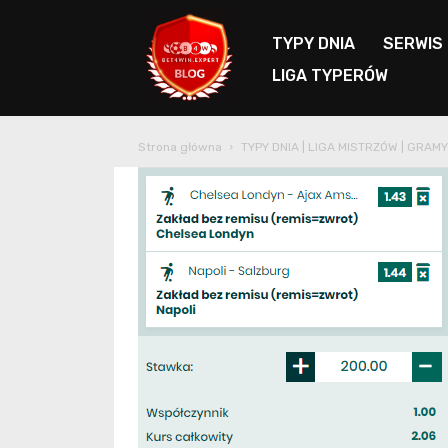
TYPY DNIA
SERWIS
LIGA TYPERÓW
Blog
Strona główna
TYPY DNIA | LIGA MISTRZÓW | GRAM
Bet4Win.expert