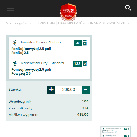
Blog
Bet4Win.expert
Strona główna
TYPY DNIA | LIGA MISTRZÓW | GRAMY BEZ PODATKU
1