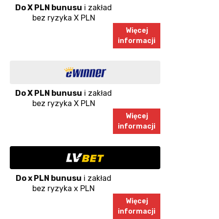
Do X PLN bunusu
i zakład
bez ryzyka X PLN
Więcej
informacji
Do X PLN bunusu
i zakład
bez ryzyka X PLN
Więcej
informacji
Do x PLN bunusu
i zakład
bez ryzyka x PLN
Więcej
informacji