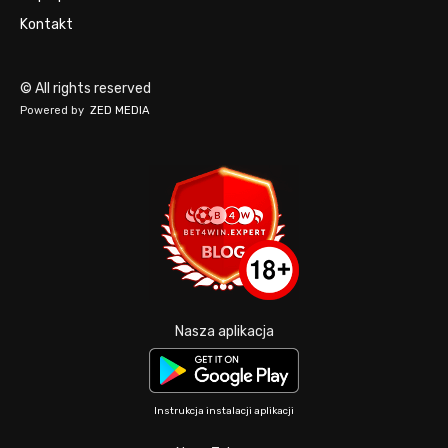
Kontakt
© All rights reserved
Powered by
ZED MEDIA
Nasza aplikacja
Instrukcja instalacji aplikacji