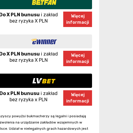
Do X PLN bunusu
i zakład
Więcej
bez ryzyka X PLN
informacji
Do X PLN bunusu
i zakład
Więcej
bez ryzyka X PLN
informacji
Do x PLN bunusu
i zakład
Więcej
bez ryzyka x PLN
informacji
zyscy powyżsi bukmacherzy są legalni i posiadają
zwolenia na urządzanie zakładów wzajemnych w
lsce. Udział w nielegalnych grach hazardowych jest