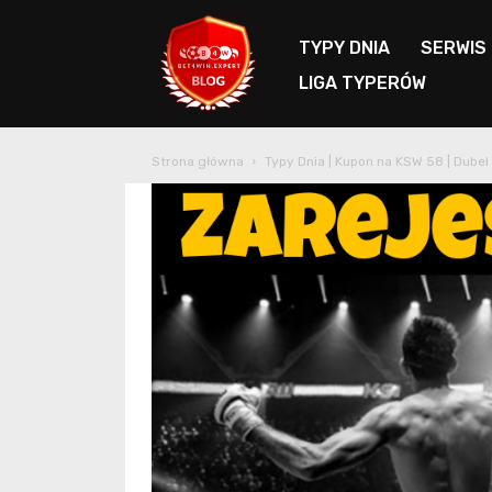
TYPY DNIA
SERWIS
LIGA TYPERÓW
Blog
Strona główna
Typy Dnia | Kupon na KSW 58 | Dubel
Bet4Win.expert