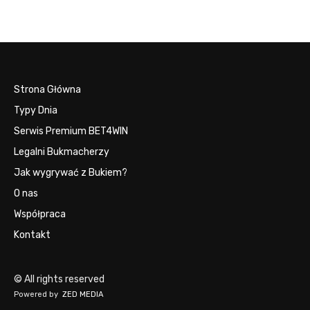
Strona Główna
Typy Dnia
Serwis Premium BET4WIN
Legalni Bukmacherzy
Jak wygrywać z Bukiem?
O nas
Współpraca
Kontakt
© All rights reserved
Powered by
ZED MEDIA