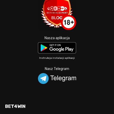
Nasza aplikacja
Instrukcja instalacji aplikacji
Nasz Telegram
BET4WIN