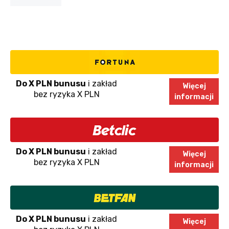
Do X PLN bunusu
i zakład
Więcej
bez ryzyka X PLN
informacji
Do X PLN bunusu
i zakład
Więcej
bez ryzyka X PLN
informacji
Do X PLN bunusu
i zakład
Więcej