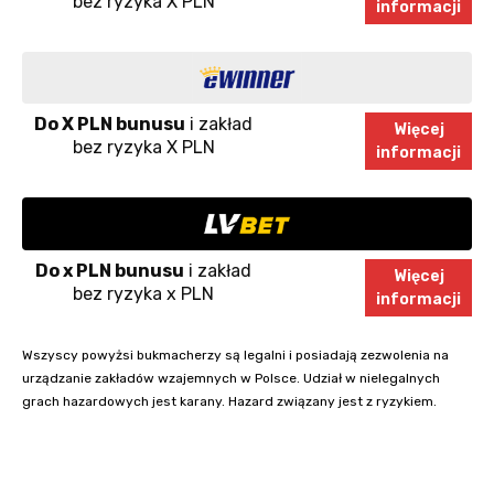
bez ryzyka X PLN
informacji
Do X PLN bunusu
i zakład
Więcej
bez ryzyka X PLN
informacji
Do x PLN bunusu
i zakład
Więcej
bez ryzyka x PLN
informacji
Wszyscy powyżsi bukmacherzy są legalni i posiadają zezwolenia na
urządzanie zakładów wzajemnych w Polsce. Udział w nielegalnych
grach hazardowych jest karany. Hazard związany jest z ryzykiem.