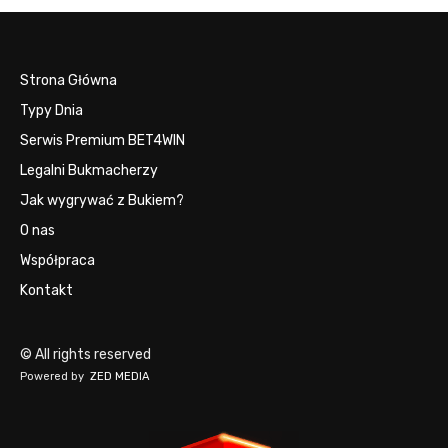
Strona Główna
Typy Dnia
Serwis Premium BET4WIN
Legalni Bukmacherzy
Jak wygrywać z Bukiem?
O nas
Współpraca
Kontakt
© All rights reserved
Powered by
ZED MEDIA