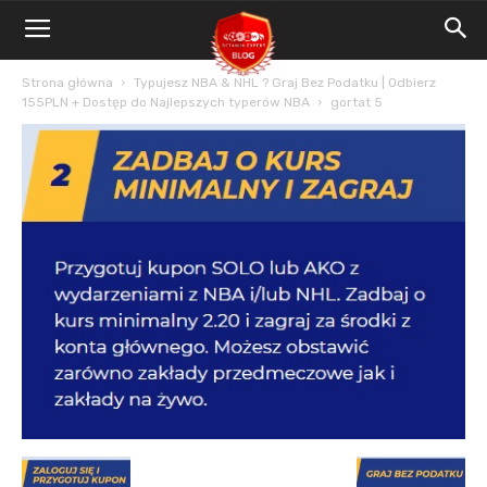
Blog
Bet4Win.expert
Strona główna
Typujesz NBA & NHL ? Graj Bez Podatku | Odbierz
155PLN + Dostęp do Najlepszych typerów NBA
gortat 5