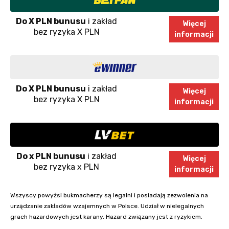
Do X PLN bunusu
i zakład
Więcej
bez ryzyka X PLN
informacji
Do X PLN bunusu
i zakład
Więcej
bez ryzyka X PLN
informacji
Do x PLN bunusu
i zakład
Więcej
bez ryzyka x PLN
informacji
Wszyscy powyżsi bukmacherzy są legalni i posiadają zezwolenia na
urządzanie zakładów wzajemnych w Polsce. Udział w nielegalnych
grach hazardowych jest karany. Hazard związany jest z ryzykiem.