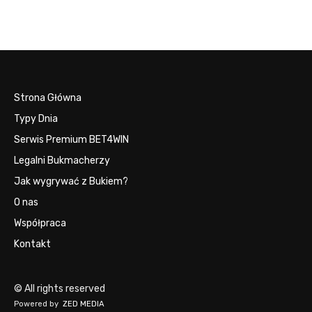
Strona Główna
Typy Dnia
Serwis Premium BET4WIN
Legalni Bukmacherzy
Jak wygrywać z Bukiem?
O nas
Współpraca
Kontakt
© All rights reserved
Powered by
ZED MEDIA