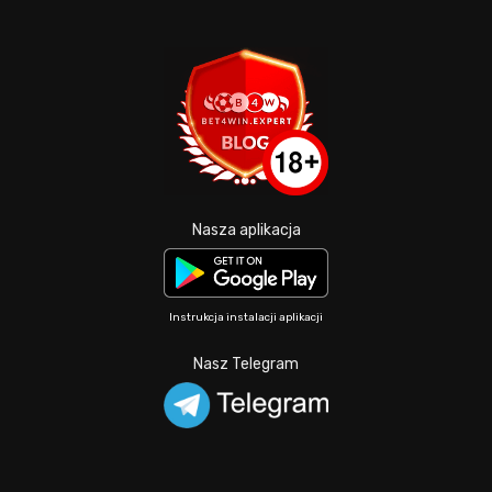
Nasza aplikacja
Instrukcja instalacji aplikacji
Nasz Telegram