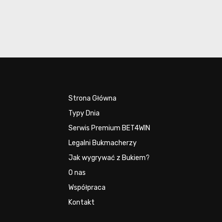
Strona Główna
Typy Dnia
Serwis Premium BET4WIN
Legalni Bukmacherzy
Jak wygrywać z Bukiem?
O nas
Współpraca
Kontakt