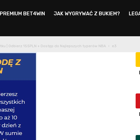
 PREMIUM BET4WIN
JAK WYGRYWAĆ Z BUKIEM?
LEG
tku | Odbierz 155PLN + Dostęp do Najlepszych typerów NBA
e3