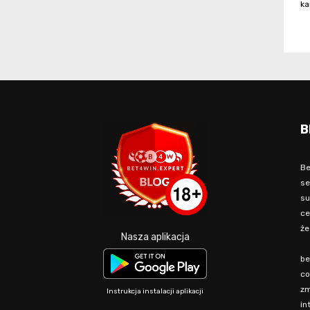
ka
B
Be
se
su
ce
że
Nasza aplikacja
be
co
zm
Instrukcja instalacji aplikacji
in