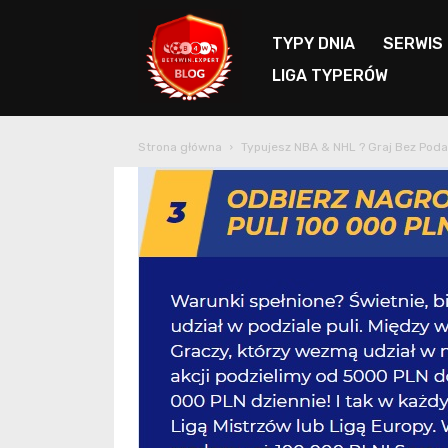
TYPY DNIA
SERWIS
LIGA TYPERÓW
Blog
Strona główna
Typujesz NBA & NHL ? Graj Bez Poda
Bet4Win.expert