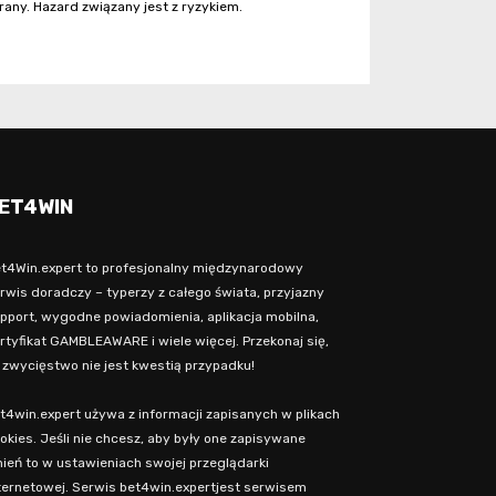
rany. Hazard związany jest z ryzykiem.
ET4WIN
t4Win.expert to profesjonalny międzynarodowy
rwis doradczy – typerzy z całego świata, przyjazny
pport, wygodne powiadomienia, aplikacja mobilna,
rtyfikat GAMBLEAWARE i wiele więcej. Przekonaj się,
 zwycięstwo nie jest kwestią przypadku!
t4win.expert używa z informacji zapisanych w plikach
okies. Jeśli nie chcesz, aby były one zapisywane
ień to w ustawieniach swojej przeglądarki
ternetowej. Serwis bet4win.expertjest serwisem