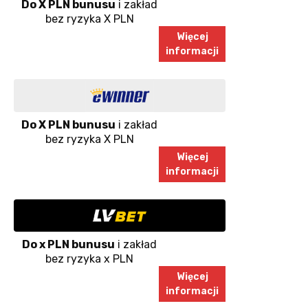
Do X PLN bunusu
i zakład
bez ryzyka X PLN
Więcej
informacji
Do X PLN bunusu
i zakład
bez ryzyka X PLN
Więcej
informacji
Do x PLN bunusu
i zakład
bez ryzyka x PLN
Więcej
informacji