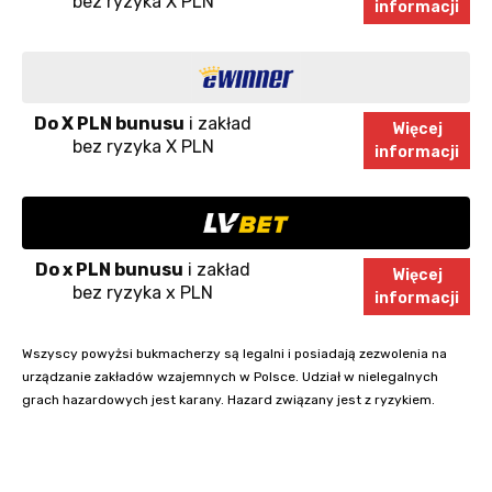
bez ryzyka X PLN
informacji
Do X PLN bunusu
i zakład
Więcej
bez ryzyka X PLN
informacji
Do x PLN bunusu
i zakład
Więcej
bez ryzyka x PLN
informacji
Wszyscy powyżsi bukmacherzy są legalni i posiadają zezwolenia na
urządzanie zakładów wzajemnych w Polsce. Udział w nielegalnych
grach hazardowych jest karany. Hazard związany jest z ryzykiem.