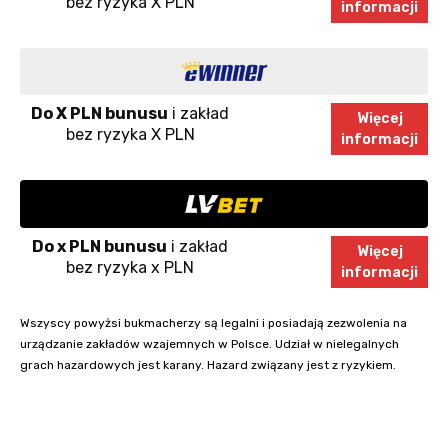
bez ryzyka X PLN
informacji
Do X PLN bunusu
i zakład
Więcej
bez ryzyka X PLN
informacji
Do x PLN bunusu
i zakład
Więcej
bez ryzyka x PLN
informacji
Wszyscy powyżsi bukmacherzy są legalni i posiadają zezwolenia na
urządzanie zakładów wzajemnych w Polsce. Udział w nielegalnych
grach hazardowych jest karany. Hazard związany jest z ryzykiem.