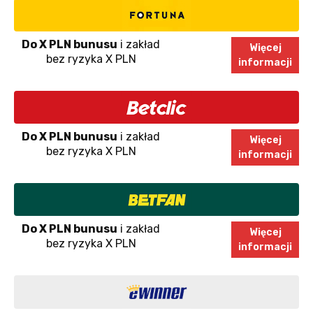
Do X PLN bunusu
i zakład
Więcej
bez ryzyka X PLN
informacji
Do X PLN bunusu
i zakład
Więcej
bez ryzyka X PLN
informacji
Do X PLN bunusu
i zakład
Więcej
bez ryzyka X PLN
informacji