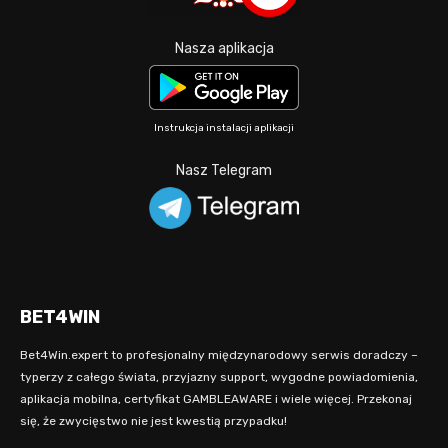
Nasza aplikacja
Instrukcja instalacji aplikacji
Nasz Telegram
BET4WIN
Bet4Win.expert to profesjonalny międzynarodowy serwis doradczy –
typerzy z całego świata, przyjazny support, wygodne powiadomienia,
aplikacja mobilna, certyfikat GAMBLEAWARE i wiele więcej. Przekonaj
się, że zwycięstwo nie jest kwestią przypadku!