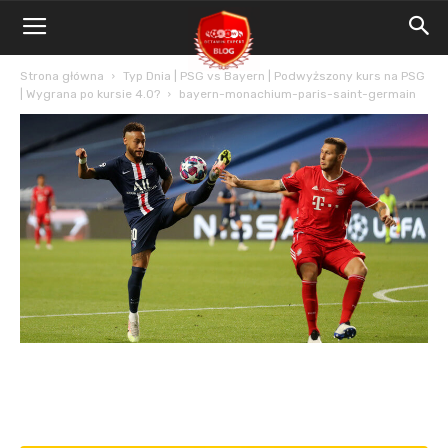
Blog
Bet4Win.expert
Strona główna
Typ Dnia | PSG vs Bayern | Podwyższony kurs na PSG
| Wygrana po kursie 4.0?
bayern-monachium-paris-saint-germain