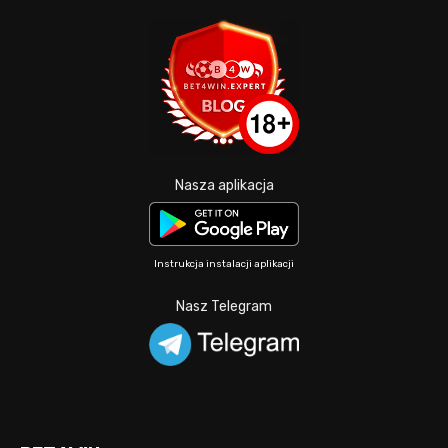
Nasza aplikacja
Instrukcja instalacji aplikacji
Nasz Telegram