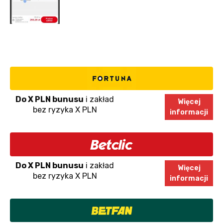
Do X PLN bunusu
i zakład
Więcej
bez ryzyka X PLN
informacji
Do X PLN bunusu
i zakład
Więcej
bez ryzyka X PLN
informacji