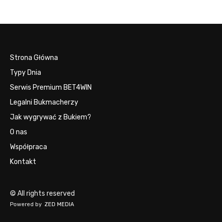
Strona Główna
Typy Dnia
Serwis Premium BET4WIN
Legalni Bukmacherzy
Jak wygrywać z Bukiem?
O nas
Współpraca
Kontakt
© All rights reserved
Powered by
ZED MEDIA