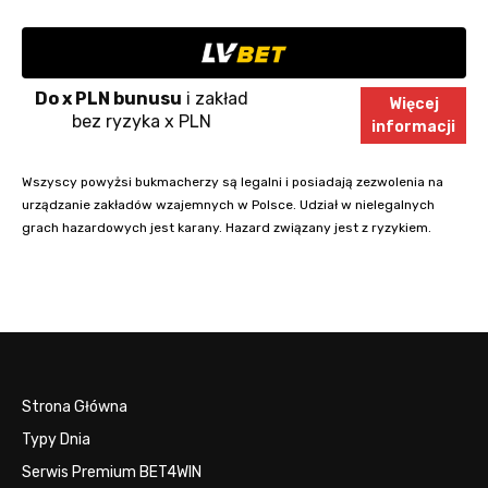
Do x PLN bunusu
i zakład
Więcej
bez ryzyka x PLN
informacji
Wszyscy powyżsi bukmacherzy są legalni i posiadają zezwolenia na
urządzanie zakładów wzajemnych w Polsce. Udział w nielegalnych
grach hazardowych jest karany. Hazard związany jest z ryzykiem.
Strona Główna
Typy Dnia
Serwis Premium BET4WIN