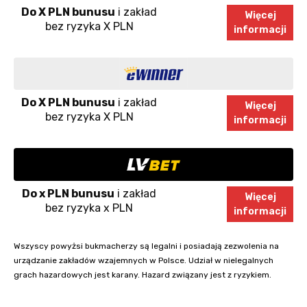
Do X PLN bunusu
i zakład
Więcej
bez ryzyka X PLN
informacji
Do X PLN bunusu
i zakład
Więcej
bez ryzyka X PLN
informacji
Do x PLN bunusu
i zakład
Więcej
bez ryzyka x PLN
informacji
Wszyscy powyżsi bukmacherzy są legalni i posiadają zezwolenia na
urządzanie zakładów wzajemnych w Polsce. Udział w nielegalnych
grach hazardowych jest karany. Hazard związany jest z ryzykiem.