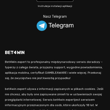
Instrukcja instalacji aplikacji
Nasz Telegram
BET4WIN
Bet4Win.expert to profesjonalny międzynarodowy serwis doradczy –
typerzy z całego świata, przyjazny support, wygodne powiadomienia,
aplikacja mobilna, certyfikat GAMBLEAWARE i wiele więcej. Przekonaj
się, że zwycięstwo nie jest kwestią przypadku!
bet4win.expert używa z informacji zapisanych w plikach cookies. Jeśli
nie chcesz, aby były one zapisywane zmień to w ustawieniach swojej
przeglądarki internetowej. Serwis bet4win.expertjest serwisem
informacyjnym przeznaczonym dla osób, które ukończyły 18 lat. W