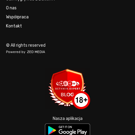
O nas
Współpraca
Kontakt
© All rights reserved
Powered by
ZED MEDIA
Nasza aplikacja