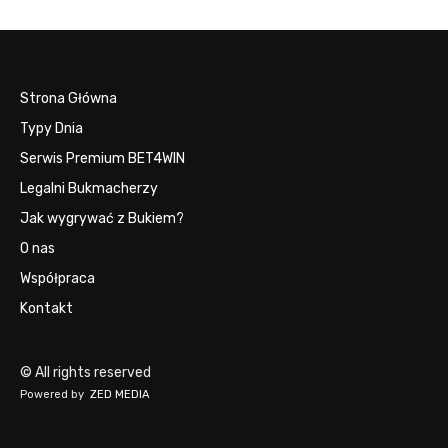
Strona Główna
Typy Dnia
Serwis Premium BET4WIN
Legalni Bukmacherzy
Jak wygrywać z Bukiem?
O nas
Współpraca
Kontakt
© All rights reserved
Powered by
ZED MEDIA