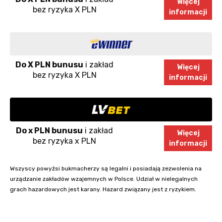
Więcej
bez ryzyka X PLN
informacji
Do X PLN bunusu
i zakład
Więcej
bez ryzyka X PLN
informacji
Do x PLN bunusu
i zakład
Więcej
bez ryzyka x PLN
informacji
Wszyscy powyżsi bukmacherzy są legalni i posiadają zezwolenia na
urządzanie zakładów wzajemnych w Polsce. Udział w nielegalnych
grach hazardowych jest karany. Hazard związany jest z ryzykiem.