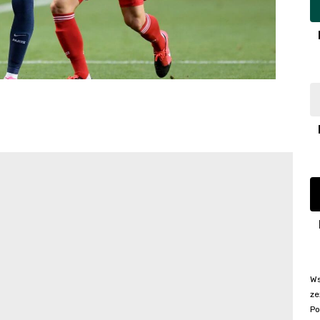
Ws
ze
Po