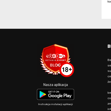
ka
B
Be
se
su
ce
że
Nasza aplikacja
be
co
zm
Instrukcja instalacji aplikacji
in