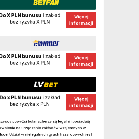
Do X PLN bunusu
i zakład
Więcej
bez ryzyka X PLN
informacji
Do X PLN bunusu
i zakład
Więcej
bez ryzyka X PLN
informacji
Do x PLN bunusu
i zakład
Więcej
bez ryzyka x PLN
informacji
zyscy powyżsi bukmacherzy są legalni i posiadają
zwolenia na urządzanie zakładów wzajemnych w
lsce. Udział w nielegalnych grach hazardowych jest