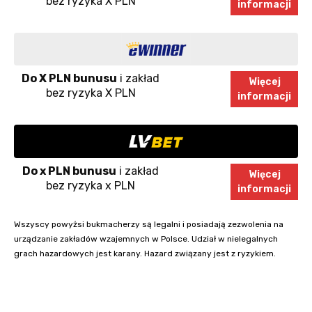
bez ryzyka X PLN
informacji
Do X PLN bunusu
i zakład
Więcej
bez ryzyka X PLN
informacji
Do x PLN bunusu
i zakład
Więcej
bez ryzyka x PLN
informacji
Wszyscy powyżsi bukmacherzy są legalni i posiadają zezwolenia na
urządzanie zakładów wzajemnych w Polsce. Udział w nielegalnych
grach hazardowych jest karany. Hazard związany jest z ryzykiem.