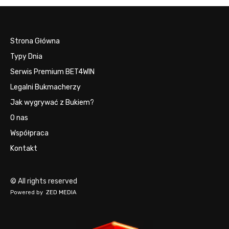
Strona Główna
Typy Dnia
Serwis Premium BET4WIN
Legalni Bukmacherzy
Jak wygrywać z Bukiem?
O nas
Współpraca
Kontakt
© All rights reserved
Powered by
ZED MEDIA