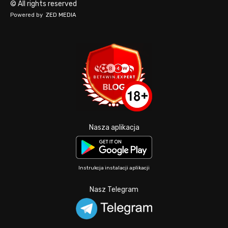
© All rights reserved
Powered by
ZED MEDIA
Nasza aplikacja
Instrukcja instalacji aplikacji
Nasz Telegram