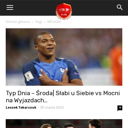
Blog
Bet4Win.expert
Strona główna
Tagi
MŚ 2022
Typ Dnia – Środa| Słabi u Siebie vs Mocni
na Wyjazdach...
Leszek Tokarczuk
-
30 marca 2021
0