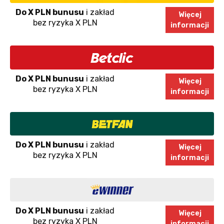
Do X PLN bunusu
i zakład
Więcej
bez ryzyka X PLN
informacji
Do X PLN bunusu
i zakład
Więcej
bez ryzyka X PLN
informacji
Do X PLN bunusu
i zakład
Więcej
bez ryzyka X PLN
informacji
Do X PLN bunusu
i zakład
Więcej
bez ryzyka X PLN
informacji