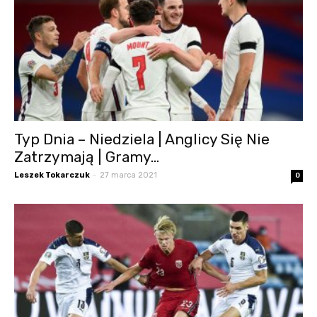
Typ Dnia – Niedziela | Anglicy Się Nie
Zatrzymają | Gramy...
Leszek Tokarczuk
-
27 marca 2021
0