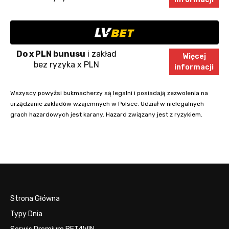
Do x PLN bunusu
i zakład
Więcej
bez ryzyka x PLN
informacji
Wszyscy powyżsi bukmacherzy są legalni i posiadają zezwolenia na
urządzanie zakładów wzajemnych w Polsce. Udział w nielegalnych
grach hazardowych jest karany. Hazard związany jest z ryzykiem.
Strona Główna
Typy Dnia