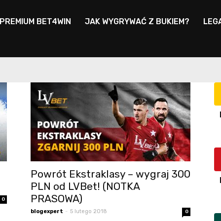
 PREMIUM BET4WIN
JAK WYGRYWAĆ Z BUKIEM?
LEG
Powrót Ekstraklasy – wygraj 300
PLN od LVBet! (NOTKA
PRASOWA)
0
blogexpert
-
5 lutego 2018
0