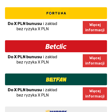
Do X PLN bunusu
i zakład
Więcej
bez ryzyka X PLN
informacji
Do X PLN bunusu
i zakład
Więcej
bez ryzyka X PLN
informacji
Do X PLN bunusu
i zakład
Więcej
bez ryzyka X PLN
informacji