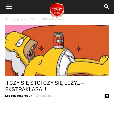
Blog
Bet4Win.expert
Strona główna
Tagi
ŁKS – Cracovia
!! CZY SIĘ STOI CZY SIĘ LEŻY… –
EKSTRAKLASA !!
Leszek Tokarczuk
-
27 lipca 2019
0