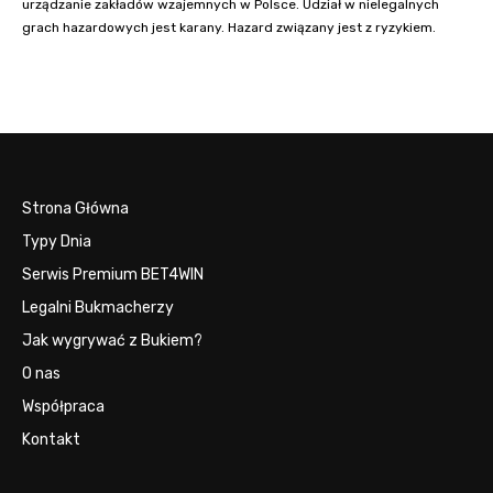
urządzanie zakładów wzajemnych w Polsce. Udział w nielegalnych
grach hazardowych jest karany. Hazard związany jest z ryzykiem.
Strona Główna
Typy Dnia
Serwis Premium BET4WIN
Legalni Bukmacherzy
Jak wygrywać z Bukiem?
O nas
Współpraca
Kontakt