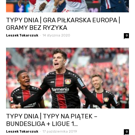
TYPY DNIA | GRA PIŁKARSKA EUROPA |
GRAMY BEZ RYZYKA
Leszek Tokarczuk
-
14 stycznia 2020
0
TYPY DNIA | TYPY NA PIĄTEK –
BUNDESLIGA + LIGUE 1...
Leszek Tokarczuk
-
17 października 2019
0