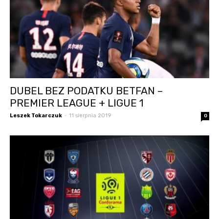
DUBEL BEZ PODATKU BETFAN –
PREMIER LEAGUE + LIGUE 1
Leszek Tokarczuk
-
11 sierpnia 2019
0