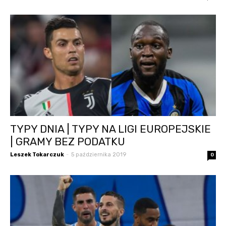
TYPY DNIA | TYPY NA LIGI EUROPEJSKIE
| GRAMY BEZ PODATKU
Leszek Tokarczuk
-
5 października 2019
0