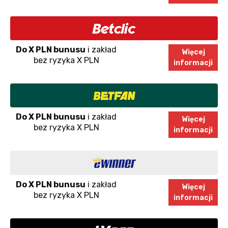
Do X PLN bunusu
i zakład
Więcej
bez ryzyka X PLN
informacji
Do X PLN bunusu
i zakład
Więcej
bez ryzyka X PLN
informacji
Do X PLN bunusu
i zakład
Więcej
bez ryzyka X PLN
informacji