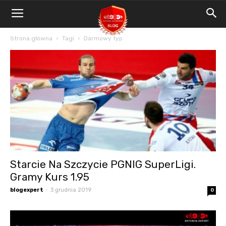
Blog
Bet4Win.expert
Strona główna
Tagi
Darmowy typ
Starcie Na Szczycie PGNIG SuperLigi.
Gramy Kurs 1.95
blogexpert
-
3 grudnia 2019
0