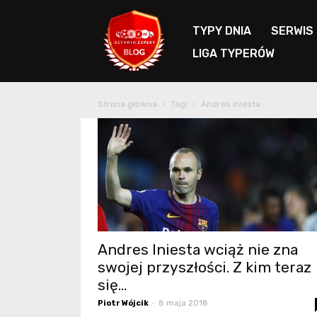
TYPY DNIA
SERWIS
LIGA TYPERÓW
Blog
Strona główna
Tagi
Andres Iniesta
Bet4Win.expert
Andres Iniesta wciąż nie zna
swojej przyszłości. Z kim teraz
się...
Piotr Wójcik
-
8 maja 2018