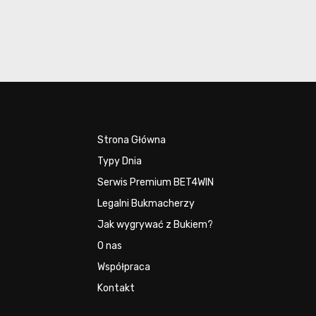
Strona Główna
Typy Dnia
Serwis Premium BET4WIN
Legalni Bukmacherzy
Jak wygrywać z Bukiem?
O nas
Współpraca
Kontakt