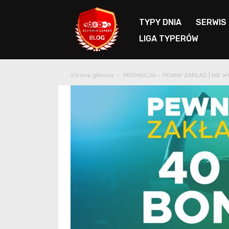
TYPY DNIA
SERWIS
LIGA TYPERÓW
Blog
Strona główna
PROMOCJA – PEWNY ZAKŁAD | NIE WE
Bet4Win.expert