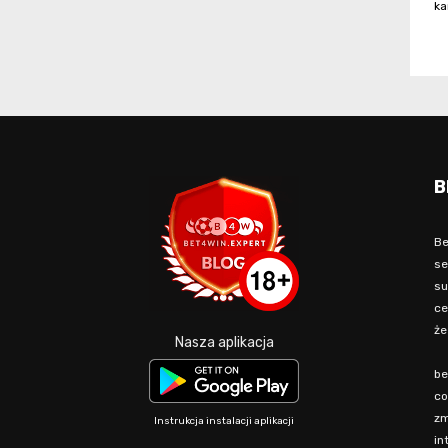
ka
B
Be
se
su
ce
że
Nasza aplikacja
be
co
zm
Instrukcja instalacji aplikacji
in