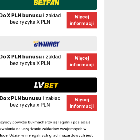
Do X PLN bunusu
i zakład
Więcej
bez ryzyka X PLN
informacji
Do X PLN bunusu
i zakład
Więcej
bez ryzyka X PLN
informacji
Do x PLN bunusu
i zakład
Więcej
bez ryzyka x PLN
informacji
zyscy powyżsi bukmacherzy są legalni i posiadają
zwolenia na urządzanie zakładów wzajemnych w
lsce. Udział w nielegalnych grach hazardowych jest