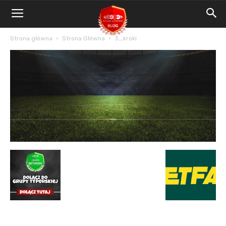
Blog
Bet4Win.expert
Strona główna
Strona Główna
3_kroki