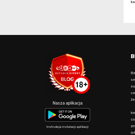
ka
B
Be
se
su
ce
że
Nasza aplikacja
be
co
zm
Instrukcja instalacji aplikacji
in