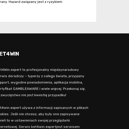
rany. Hazard związany jest z ryzykiem.
ET4WIN
t4Win.expert to profesjonalny międzynarodowy
rwis doradczy – typerzy z całego świata, przyjazny
pport, wygodne powiadomienia, aplikacja mobilna,
rtyfikat GAMBLEAWARE i wiele więcej. Przekonaj się,
 zwycięstwo nie jest kwestią przypadku!
t4win.expert używa z informacji zapisanych w plikach
okies. Jeśli nie chcesz, aby były one zapisywane
ień to w ustawieniach swojej przeglądarki
ternetowej. Serwis bet4win.expertjest serwisem