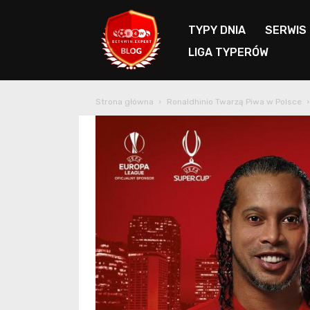
TYPY DNIA
SERWIS
LIGA TYPERÓW
Blog
Strona główna
Ronaldhinio Twarzą Piwa w Polsce
Bet4Win.expert