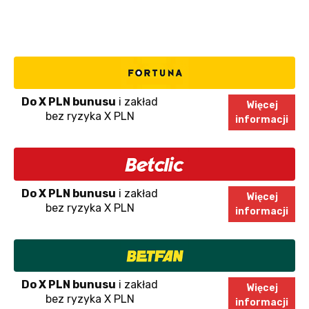
Do X PLN bunusu
i zakład
Więcej
bez ryzyka X PLN
informacji
Do X PLN bunusu
i zakład
Więcej
bez ryzyka X PLN
informacji
Do X PLN bunusu
i zakład
Więcej
bez ryzyka X PLN
informacji