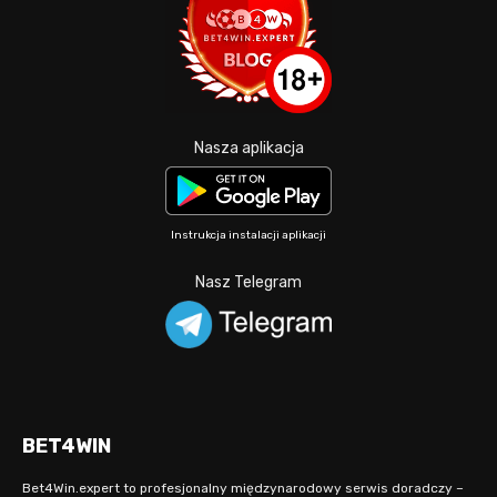
Nasza aplikacja
Instrukcja instalacji aplikacji
Nasz Telegram
BET4WIN
Bet4Win.expert to profesjonalny międzynarodowy serwis doradczy –