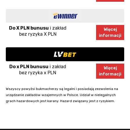
Do X PLN bunusu
i zakład
Więcej
bez ryzyka X PLN
informacji
Do x PLN bunusu
i zakład
Więcej
bez ryzyka x PLN
informacji
Wszyscy powyżsi bukmacherzy są legalni i posiadają zezwolenia na
urządzanie zakładów wzajemnych w Polsce. Udział w nielegalnych
grach hazardowych jest karany. Hazard związany jest z ryzykiem.