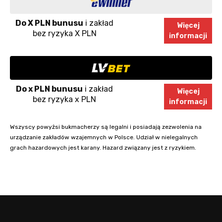
Do X PLN bunusu
i zakład
Więcej
bez ryzyka X PLN
informacji
Do x PLN bunusu
i zakład
Więcej
bez ryzyka x PLN
informacji
Wszyscy powyżsi bukmacherzy są legalni i posiadają zezwolenia na
urządzanie zakładów wzajemnych w Polsce. Udział w nielegalnych
grach hazardowych jest karany. Hazard związany jest z ryzykiem.