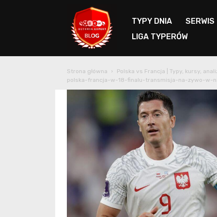
TYPY DNIA
SERWIS
LIGA TYPERÓW
Blog
Strona główna
Polska vs Francja | Typy, kursy, anal
Bet4Win.expert
polska-francja-w-18-finalu-transmisja-na-zywo-w-n