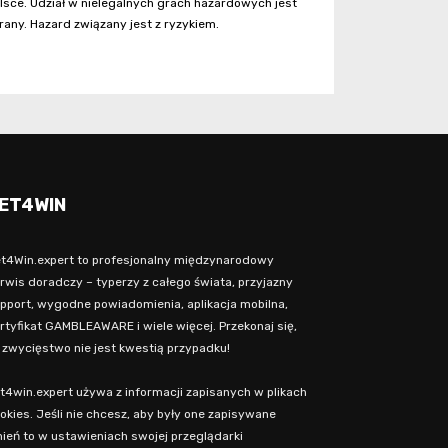
lsce. Udział w nielegalnych grach hazardowych jest
rany. Hazard związany jest z ryzykiem.
ET4WIN
t4Win.expert to profesjonalny międzynarodowy
rwis doradczy – typerzy z całego świata, przyjazny
pport, wygodne powiadomienia, aplikacja mobilna,
rtyfikat GAMBLEAWARE i wiele więcej. Przekonaj się,
 zwycięstwo nie jest kwestią przypadku!
t4win.expert używa z informacji zapisanych w plikach
okies. Jeśli nie chcesz, aby były one zapisywane
ień to w ustawieniach swojej przeglądarki