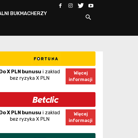
ALNI BUKMACHERZY
Do X PLN bunusu
i zakład
Więcej
bez ryzyka X PLN
informacji
Do X PLN bunusu
i zakład
Więcej
bez ryzyka X PLN
informacji