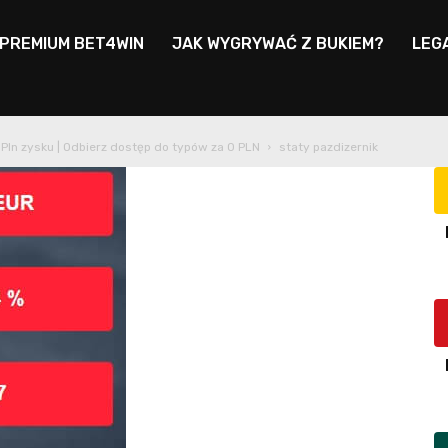
 PREMIUM BET4WIN
JAK WYGRYWAĆ Z BUKIEM?
LEG
ln zysku | Odbierz dostęp do typów za 0 PLN
staty pazdizernik