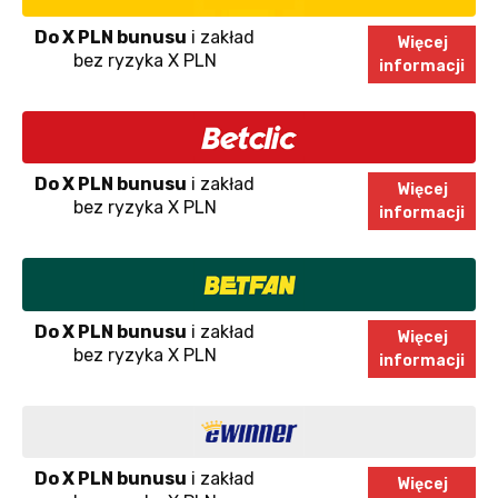
Do X PLN bunusu
i zakład
Więcej
bez ryzyka X PLN
informacji
Do X PLN bunusu
i zakład
Więcej
bez ryzyka X PLN
informacji
Do X PLN bunusu
i zakład
Więcej
bez ryzyka X PLN
informacji
Do X PLN bunusu
i zakład
Więcej