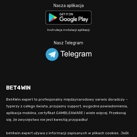
Nasza aplikacja
Instrukcja instalacji aplikacji
Nasz Telegram
BET4WIN
Bet4Win.expert to profesjonalny międzynarodowy serwis doradczy –
typerzy z całego świata, przyjazny support, wygodne powiadomienia,
aplikacja mobilna, certyfikat GAMBLEAWARE i wiele więcej. Przekonaj
się, że zwycięstwo nie jest kwestią przypadku!
bet4win.expert używa z informacji zapisanych w plikach cookies. Jeśli