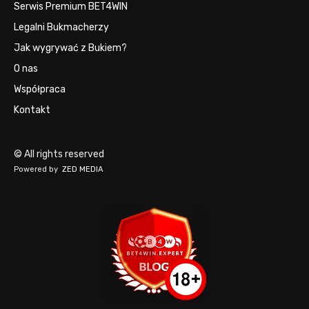
Serwis Premium BET4WIN
Legalni Bukmacherzy
Jak wygrywać z Bukiem?
O nas
Współpraca
Kontakt
© All rights reserved
Powered by
ZED MEDIA