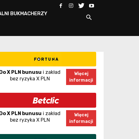
ALNI BUKMACHERZY
Do X PLN bunusu
i zakład
Więcej
bez ryzyka X PLN
informacji
Do X PLN bunusu
i zakład
Więcej
bez ryzyka X PLN
informacji