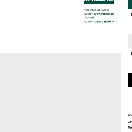
Ws
ze
Po