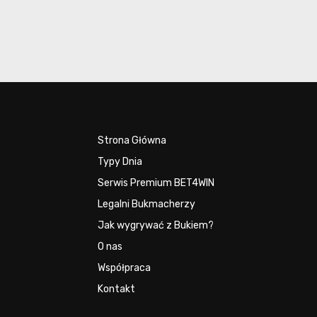
Strona Główna
Typy Dnia
Serwis Premium BET4WIN
Legalni Bukmacherzy
Jak wygrywać z Bukiem?
O nas
Współpraca
Kontakt