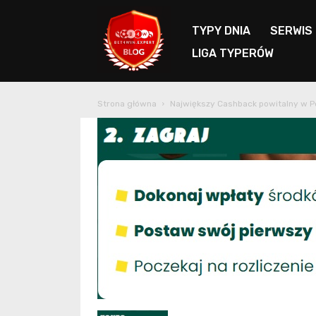
TYPY DNIA
SERWIS
LIGA TYPERÓW
Blog
Strona główna
Największy Cashback powitalny w P
Bet4Win.expert