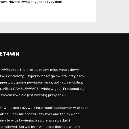
rany. Hazard związany jest z ryzykiem.
ET4WIN
t4Win.expert to profesjonalny międzynarodowy
rwis doradczy – typerzy z całego świata, przyjazny
pport, wygodne powiadomienia, aplikacja mobilna,
rtyfikat GAMBLEAWARE i wiele więcej. Przekonaj się,
 zwycięstwo nie jest kwestią przypadku!
t4win.expert używa z informacji zapisanych w plikach
okies. Jeśli nie chcesz, aby były one zapisywane
ień to w ustawieniach swojej przeglądarki
ternetowej. Serwis bet4win.expertjest serwisem