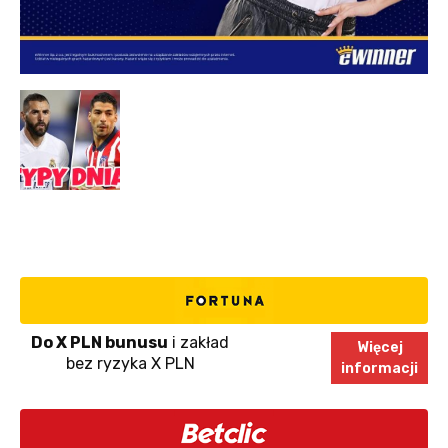
Do X PLN bunusu
i zakład
Więcej
bez ryzyka X PLN
informacji