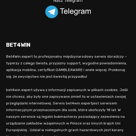
Nasz Telegram
BET4WIN
Bet4Win.expert to profesjonalny międzynarodowy serwis doradczy –
typerzy z całego świata, przyjazny support, wygodne powiadomienia,
aplikacja mobilna, certyfikat GAMBLEAWARE i wiele więcej. Przekonaj
się, że zwycięstwo nie jest kwestią przypadku!
bet4win.expert używa z informacji zapisanych w plikach cookies. Jeśli
nie chcesz, aby były one zapisywane zmień to w ustawieniach swojej
przeglądarki internetowej. Serwis bet4win.expertjest serwisem
informacyjnym przeznaczonym dla osób, które ukończyły 18 lat. W
naszym serwisie są legalni bukmacherzy posiadający zezwolenia na
urządzanie zakładów wzajemnych w Polsce oraz innych krajch Uni
Europejskiej . Udział w nielegalnych grach hazardowych jest karany.