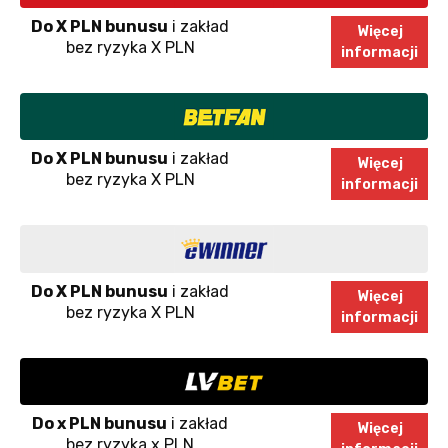
Do X PLN bunusu
i zakład
Więcej
bez ryzyka X PLN
informacji
Do X PLN bunusu
i zakład
Więcej
bez ryzyka X PLN
informacji
Do X PLN bunusu
i zakład
Więcej
bez ryzyka X PLN
informacji
Do x PLN bunusu
i zakład
Więcej
bez ryzyka x PLN