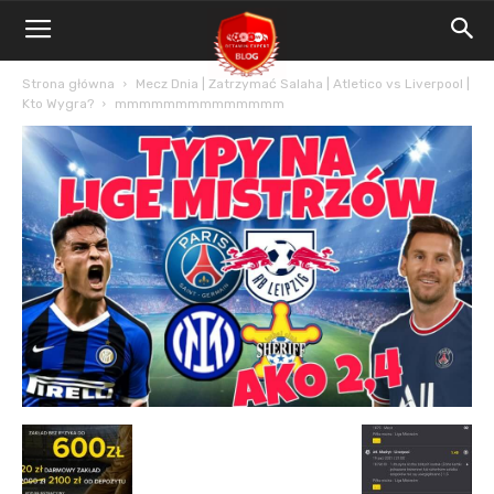
Blog
Bet4Win.expert
Strona główna
Mecz Dnia | Zatrzymać Salaha | Atletico vs Liverpool |
Kto Wygra?
mmmmmmmmmmmmmm