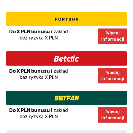
Do X PLN bunusu
i zakład
Więcej
bez ryzyka X PLN
informacji
Do X PLN bunusu
i zakład
Więcej
bez ryzyka X PLN
informacji
Do X PLN bunusu
i zakład
Więcej
bez ryzyka X PLN
informacji