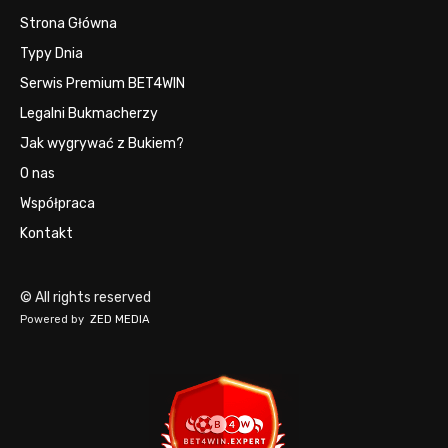
Strona Główna
Typy Dnia
Serwis Premium BET4WIN
Legalni Bukmacherzy
Jak wygrywać z Bukiem?
O nas
Współpraca
Kontakt
© All rights reserved
Powered by
ZED MEDIA