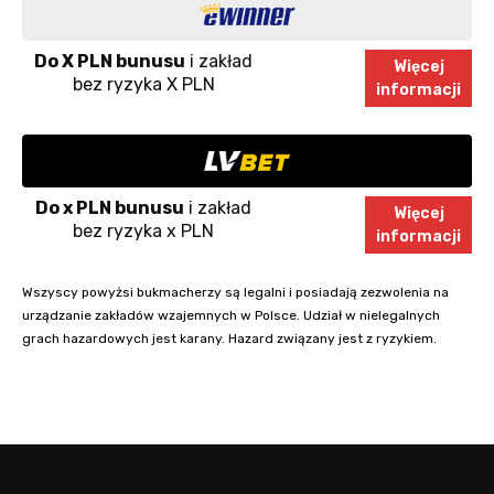
Do X PLN bunusu
i zakład
Więcej
bez ryzyka X PLN
informacji
Do x PLN bunusu
i zakład
Więcej
bez ryzyka x PLN
informacji
Wszyscy powyżsi bukmacherzy są legalni i posiadają zezwolenia na
urządzanie zakładów wzajemnych w Polsce. Udział w nielegalnych
grach hazardowych jest karany. Hazard związany jest z ryzykiem.