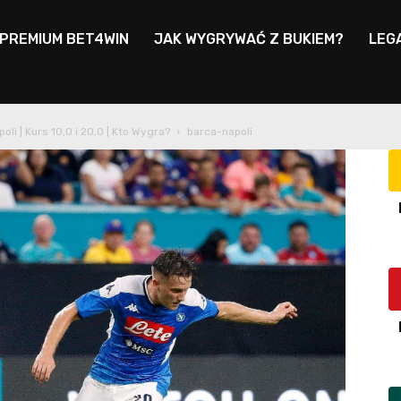
 PREMIUM BET4WIN
JAK WYGRYWAĆ Z BUKIEM?
LEG
li | Kurs 10,0 i 20,0 | Kto Wygra?
barca-napoli