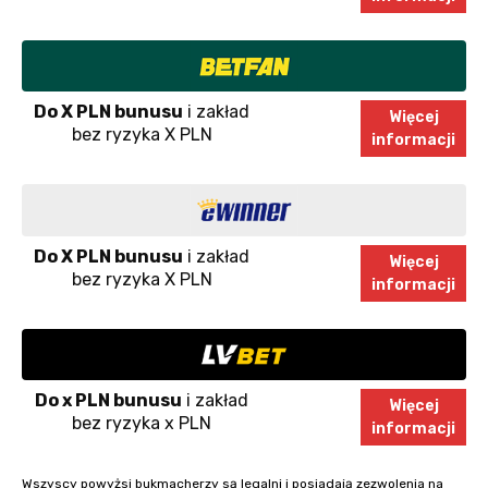
Do X PLN bunusu
i zakład
Więcej
bez ryzyka X PLN
informacji
Do X PLN bunusu
i zakład
Więcej
bez ryzyka X PLN
informacji
Do x PLN bunusu
i zakład
Więcej
bez ryzyka x PLN
informacji
Wszyscy powyżsi bukmacherzy są legalni i posiadają zezwolenia na