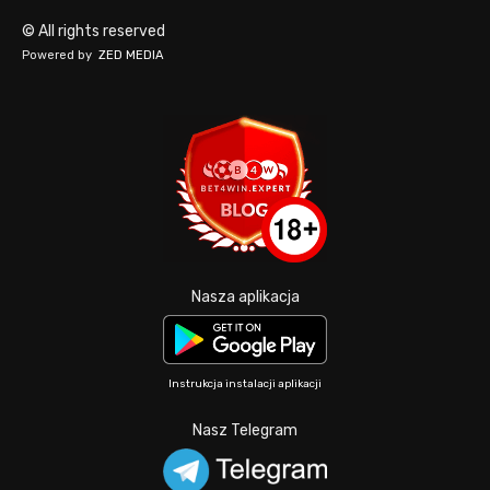
© All rights reserved
Powered by
ZED MEDIA
Nasza aplikacja
Instrukcja instalacji aplikacji
Nasz Telegram