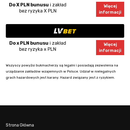
Do X PLN bunusu
i zakład
Więcej
bez ryzyka X PLN
informacji
Do x PLN bunusu
i zakład
Więcej
bez ryzyka x PLN
informacji
Wszyscy powyżsi bukmacherzy są legalni i posiadają zezwolenia na
urządzanie zakładów wzajemnych w Polsce. Udział w nielegalnych
grach hazardowych jest karany. Hazard związany jest z ryzykiem.
Strona Główna