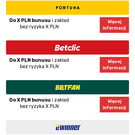
Do X PLN bunusu
i zakład
Więcej
bez ryzyka X PLN
informacji
Do X PLN bunusu
i zakład
Więcej
bez ryzyka X PLN
informacji
Do X PLN bunusu
i zakład
Więcej
bez ryzyka X PLN
informacji