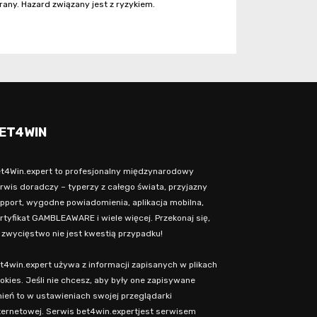
rany. Hazard związany jest z ryzykiem.
ET4WIN
t4Win.expert to profesjonalny międzynarodowy
rwis doradczy – typerzy z całego świata, przyjazny
pport, wygodne powiadomienia, aplikacja mobilna,
rtyfikat GAMBLEAWARE i wiele więcej. Przekonaj się,
 zwycięstwo nie jest kwestią przypadku!
t4win.expert używa z informacji zapisanych w plikach
okies. Jeśli nie chcesz, aby były one zapisywane
ień to w ustawieniach swojej przeglądarki
ternetowej. Serwis bet4win.expertjest serwisem