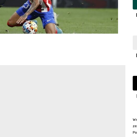
Ws
ze
Po