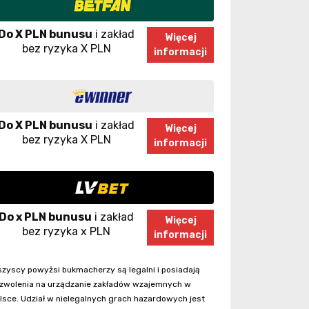
Do X PLN bunusu
i zakład
Więcej
bez ryzyka X PLN
informacji
Do X PLN bunusu
i zakład
Więcej
bez ryzyka X PLN
informacji
Do x PLN bunusu
i zakład
Więcej
bez ryzyka x PLN
informacji
zyscy powyżsi bukmacherzy są legalni i posiadają
zwolenia na urządzanie zakładów wzajemnych w
lsce. Udział w nielegalnych grach hazardowych jest