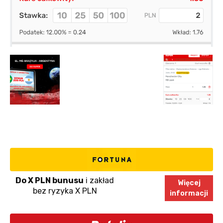
Do X PLN bunusu
i zakład
Więcej
bez ryzyka X PLN
informacji