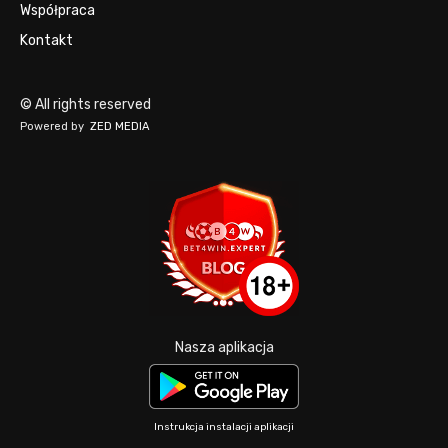
Współpraca
Kontakt
© All rights reserved
Powered by
ZED MEDIA
Nasza aplikacja
Instrukcja instalacji aplikacji