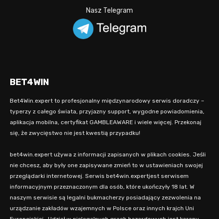
Nasz Telegram
BET4WIN
Bet4Win.expert to profesjonalny międzynarodowy serwis doradczy –
typerzy z całego świata, przyjazny support, wygodne powiadomienia,
aplikacja mobilna, certyfikat GAMBLEAWARE i wiele więcej. Przekonaj
się, że zwycięstwo nie jest kwestią przypadku!
bet4win.expert używa z informacji zapisanych w plikach cookies. Jeśli
nie chcesz, aby były one zapisywane zmień to w ustawieniach swojej
przeglądarki internetowej. Serwis bet4win.expertjest serwisem
informacyjnym przeznaczonym dla osób, które ukończyły 18 lat. W
naszym serwisie są legalni bukmacherzy posiadający zezwolenia na
urządzanie zakładów wzajemnych w Polsce oraz innych krajch Uni