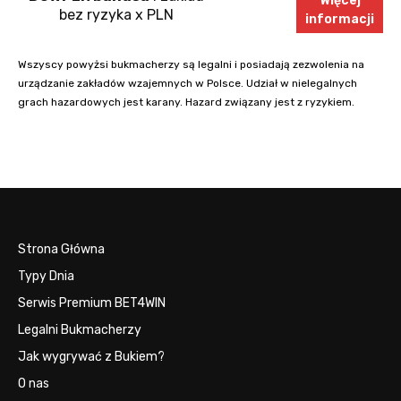
Więcej
bez ryzyka x PLN
informacji
Wszyscy powyżsi bukmacherzy są legalni i posiadają zezwolenia na
urządzanie zakładów wzajemnych w Polsce. Udział w nielegalnych
grach hazardowych jest karany. Hazard związany jest z ryzykiem.
Strona Główna
Typy Dnia
Serwis Premium BET4WIN
Legalni Bukmacherzy
Jak wygrywać z Bukiem?
O nas