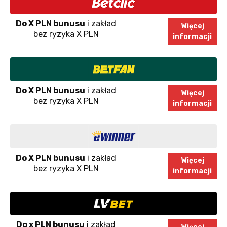
Do X PLN bunusu
i zakład
Więcej
bez ryzyka X PLN
informacji
Do X PLN bunusu
i zakład
Więcej
bez ryzyka X PLN
informacji
Do X PLN bunusu
i zakład
Więcej
bez ryzyka X PLN
informacji
Do x PLN bunusu
i zakład