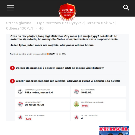
Blog
Bet4Win.expert
Strona główna
Liga Mistrzów Bez Ryzyka? | Teraz to Możliwe |
Odbierz 100PLN
40