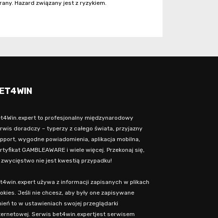
rany. Hazard związany jest z ryzykiem.
ET4WIN
t4Win.expert to profesjonalny międzynarodowy
rwis doradczy – typerzy z całego świata, przyjazny
pport, wygodne powiadomienia, aplikacja mobilna,
rtyfikat GAMBLEAWARE i wiele więcej. Przekonaj się,
 zwycięstwo nie jest kwestią przypadku!
t4win.expert używa z informacji zapisanych w plikach
okies. Jeśli nie chcesz, aby były one zapisywane
ień to w ustawieniach swojej przeglądarki
ternetowej. Serwis bet4win.expertjest serwisem