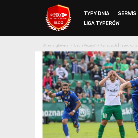
TYPY DNIA
SERWIS
LIGA TYPERÓW
Blog
Strona główna
Lech Poznań – Karabach | Typy, kursy
Bet4Win.expert