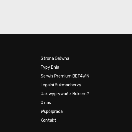
Strona Główna
Typy Dnia
Serwis Premium BET4WIN
Legalni Bukmacherzy
Jak wygrywać z Bukiem?
O nas
Współpraca
Kontakt