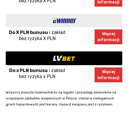
bez ryzyka X PLN
informacji
Do X PLN bunusu
i zakład
Więcej
bez ryzyka X PLN
informacji
Do x PLN bunusu
i zakład
Więcej
bez ryzyka x PLN
informacji
Wszyscy powyżsi bukmacherzy są legalni i posiadają zezwolenia na
urządzanie zakładów wzajemnych w Polsce. Udział w nielegalnych
grach hazardowych jest karany. Hazard związany jest z ryzykiem.