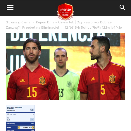
Blog
Bet4Win.expert
Strona główna
Kupon Dnia – Czwartek | Czy Faworyci Dobrze
Zaczną? | Freebet na Eliminacje!
f2ft6184r5dhbyi7jc9ir122w1v1fk1o