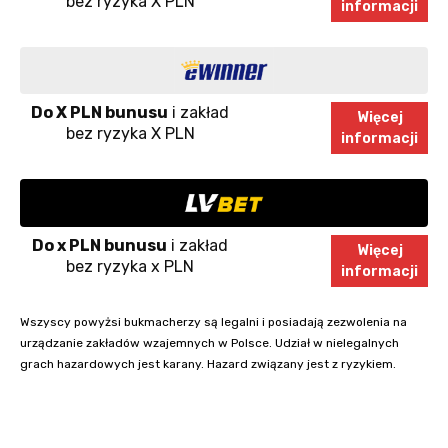
bez ryzyka X PLN
informacji
Do X PLN bunusu
i zakład
Więcej
bez ryzyka X PLN
informacji
Do x PLN bunusu
i zakład
Więcej
bez ryzyka x PLN
informacji
Wszyscy powyżsi bukmacherzy są legalni i posiadają zezwolenia na
urządzanie zakładów wzajemnych w Polsce. Udział w nielegalnych
grach hazardowych jest karany. Hazard związany jest z ryzykiem.