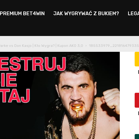
 PREMIUM BET4WIN
JAK WYGRYWAĆ Z BUKIEM?
LEG
Parke vs Don Kasjo | Kto Wygra? | Kupon AKO 3,0
185533979_22181647933