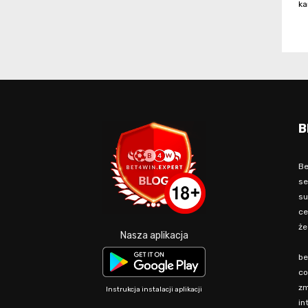
ka
B
Be
se
su
ce
że
Nasza aplikacja
be
co
zm
Instrukcja instalacji aplikacji
in