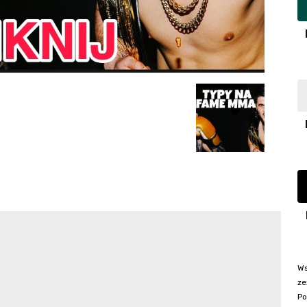
Ws
ze
Po