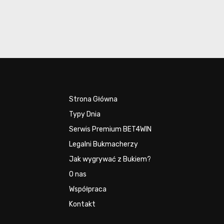
Strona Główna
Typy Dnia
Serwis Premium BET4WIN
Legalni Bukmacherzy
Jak wygrywać z Bukiem?
O nas
Współpraca
Kontakt